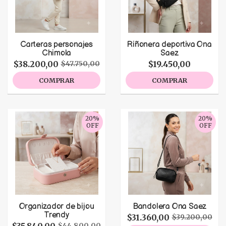
Carteras personajes
Riñonera deportiva Ona
Chimola
Saez
$38.200,00
$19.450,00
$47.750,00
COMPRAR
COMPRAR
20%
20%
OFF
OFF
Organizador de bijou
Bandolera Ona Saez
Trendy
$31.360,00
$39.200,00
$44.800,00